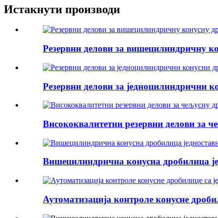
Истакнути производи
Резервни делови за вишецилиндричну к
Резервни делови за једноцилиндрични к
Висококвалитетни резервни делови за ч
Вишецилиндрична конусна дробилица је
Аутоматизација контроле конусне дроби