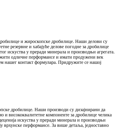
 дробилице и жироскопске дробилице. Наши делови су
етне резервне и хабајуће делове погодне за дробилице
ог искуства у преради минерала и производњи агрегата.
ружити одличне перформансе и имати продужени век
тем нашег контакт формулара. Придружите се нашој
опске дробилице. Наши производи су дизајнирани да
мо и висококвалитетне компоненте за дробилице челика
деценија искуства у преради минерала и производњи
у врхунске перформансе. За више детаља, једноставно