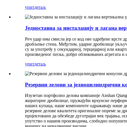
упит
детаљ
Једноставна за инсталацију и лагана в
Реч удар има смисла јер се код ове одређене врсте 
дробљење стена. Међутим, ударне дробилице укључу
су за употребу у секундарној, терцијарној или кв
произведеног песка, добро обликованих агрегата и 
упит
детаљ
Резервни делови за једноцилиндрични к
Изузетан портфолио делова компаније Anshan Qiang
жираторне дробилице, пружајући врхунске перфор
наших купаца, наше компоненте одражавају наше де
резервне делове квалитета оригиналне опреме за д
пројектовани да обезбеде дуготрајан век трајања, 
упутство о нашим производима, слободно попуните 
машину на ненадмашне висине.