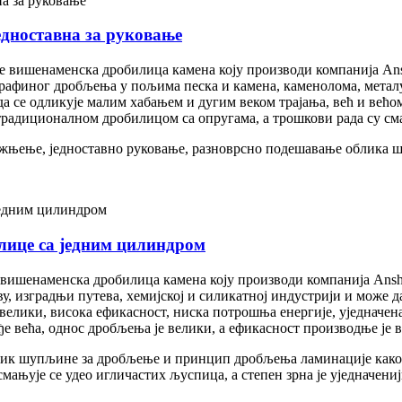
дноставна за руковање
вишенаменска дробилица камена коју производи компанија Ansha
афиног дробљења у пољима песка и камена, каменолома, металу
да се одликује малим хабањем и дугим веком трајања, већ и већо
 традиционалном дробилицом са опругама, а трошкови рада су с
ажњење, једноставно руковање, разноврсно подешавање облика ш
лице са једним цилиндром
вишенаменска дробилица камена коју производи компанија Anshan
у, изградњи путева, хемијској и силикатној индустрији и може да
велики, висока ефикасност, ниска потрошња енергије, уједначен
ђе већа, однос дробљења је велики, а ефикасност производње је 
лик шупљине за дробљење и принцип дробљења ламинације како б
смањује се удео игличастих љуспица, а степен зрна је уједначениј