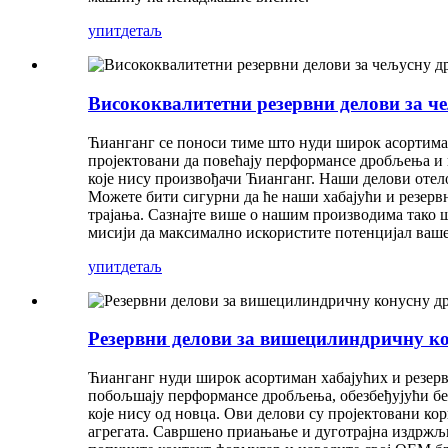
упит
детаљ
Висококвалитетни резервни делови за ч
Ћианганг се поноси тиме што нуди широк асортима
пројектовани да повећају перформансе дробљења и и
које нису произвођачи Ћианганг. Наши делови отел
Можете бити сигурни да ће наши хабајући и резер
трајања. Сазнајте више о нашим производима тако 
мисији да максимално искористите потенцијал ваш
упит
детаљ
Резервни делови за вишецилиндричну к
Ћианганг нуди широк асортиман хабајућих и резер
побољшају перформансе дробљења, обезбеђујући бес
које нису од новца. Ови делови су пројектовани к
агрегата. Савршено приањање и дуготрајна издржљи