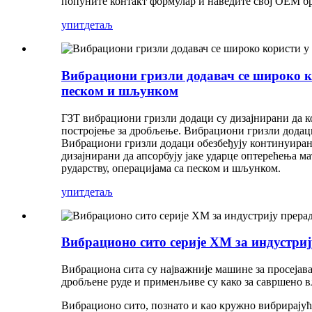
попуните контакт формулар и наведите свој OEM бр
упит
детаљ
Вибрациони гризли додавач се широко к
песком и шљунком
ГЗТ вибрациони гризли додаци су дизајнирани да к
постројење за дробљење. Вибрациони гризли додац
Вибрациони гризли додаци обезбеђују континуиран
дизајнирани да апсорбују јаке ударце оптерећења 
рударству, операцијама са песком и шљунком.
упит
детаљ
Вибрационо сито серије XM за индустри
Вибрациона сита су најважније машине за просејава
дробљене руде и применљиве су како за савршено вл
Вибрационо сито, познато и као кружно вибрирајуће