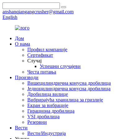
anshanqiangangcrusher@gmail.com
English
Дом
О нама
Профил компаније
Сертификат
Случај
Успешни случајеви
Честа питања
Производи
Вишецилиндрична конусна дробилица
Једноцилиндрична конусна дробилица
Дробилица вилице
Вибрирајућа хранилица за гризлије
Екран за вибрације
Гирациона дробилица
VSI дробилица
Резервни
Вести
Вести/Индустрија
Услуге