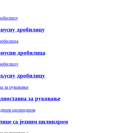
онусну дробилицу
онусни дробилица
ељусну дробилицу
дноставна за руковање
лице са једним цилиндром