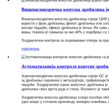
Вишецилиндрична конусна дробилица је
Вишецилиндрична конусна дробилица серије QHP је 
користи у фази дробљења, финог дробљења или ултр
високе тврдоће, ефекат дробљења је бољи. Не само 
мања, тежина је смањена за око 40% у поређењу са
Хидраулична контрола за подешавање отвора за пр
упит
детаљ
Аутоматизација контроле конусне дроби
Једноцилиндрична конусна дробилица серије QC је 
за дробљење сировина у металургији, грађевинарств
тврдоће. Хидраулични однос конусног дробљења је 
дробљење свих врста руда и стена. Носивост је тако
Хидраулична конусна дробилица усваја посебан об
удео коцке у готовом производу значајно повећава, 