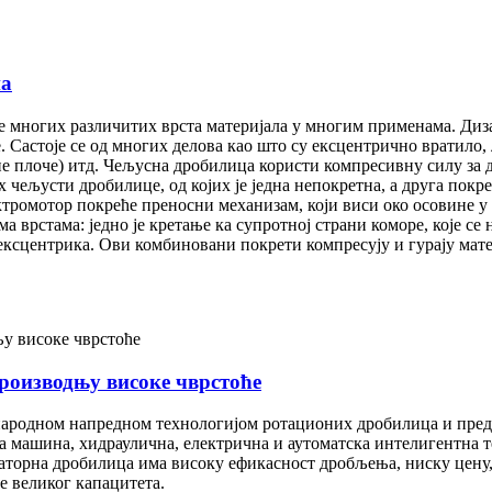
на
 многих различитих врста материјала у многим применама. Диза
 Састоје се од многих делова као што су ексцентрично вратило, 
е плоче) итд. Чељусна дробилица користи компресивну силу за 
чељусти дробилице, од којих је једна непокретна, а друга покр
ектромотор покреће преносни механизам, који виси око осовине
 врстама: једно је кретање ка супротној страни коморе, које се
е ексцентрика. Ови комбиновани покрети компресују и гурају мат
роизводњу високе чврстоће
ародном напредном технологијом ротационих дробилица и пред
 машина, хидраулична, електрична и аутоматска интелигентна те
орна дробилица има високу ефикасност дробљења, ниску цену
 великог капацитета.