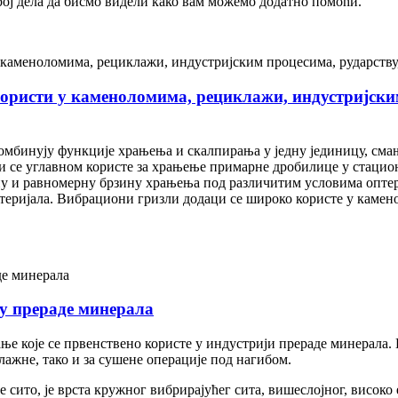
ој дела да бисмо видели како вам можемо додатно помоћи.
ористи у каменоломима, рециклажи, индустријским
омбинују функције храњења и скалпирања у једну јединицу, сма
и се углавном користе за храњење примарне дробилице у стаци
у и равномерну брзину храњења под различитим условима оптер
материјала. Вибрациони гризли додаци се широко користе у каме
ју прераде минерала
ње које се првенствено користе у индустрији прераде минерала. К
ажне, тако и за сушене операције под нагибом.
 сито, је врста кружног вибрирајућег сита, вишеслојног, високо