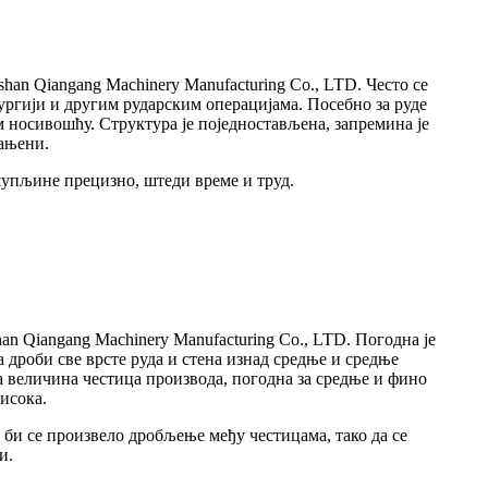
n Qiangang Machinery Manufacturing Co., LTD. Често се
ргији и другим рударским операцијама. Посебно за руде
м носивошћу. Структура је поједностављена, запремина је
мањени.
упљине прецизно, штеди време и труд.
 Qiangang Machinery Manufacturing Co., LTD. Погодна је
 дроби све врсте руда и стена изнад средње и средње
а величина честица производа, погодна за средње и фино
висока.
и се произвело дробљење међу честицама, тако да се
и.