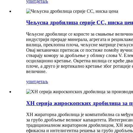
упит
детаљ
Чељусна дробилица серије CC, ниска це
Чељусне дробилице се користе за смањење величине
индустрији прераде минерала, агрегата и рециклаже.
вилица, преклопна плоча, чељусне матрице (чељусн
Овај механички притисак се постиже помоћу вучних 
стварају комору за дробљење у облику слова V. Ел
осцилационо кретање. Окретна вилица се креће двама
плоче, а друго је вертикално кретање због ротациј
величине.
упит
детаљ
XH серија жироскопских дробилица за п
XH жираторна дробилица је компатибилна са међун
за грубо дробљење великог капацитета. Интегрисана
традиционалном жираторном дробилицом, XH жират
ефикасна и интелигентна решења за грубо дробљење