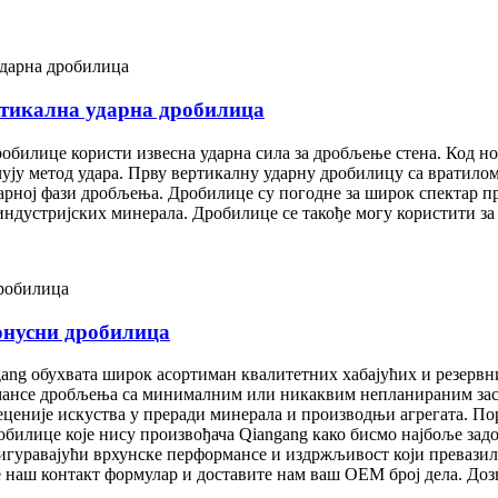
ертикална ударна дробилица
дробилице користи извесна ударна сила за дробљење стена. Код н
ју метод удара. Прву вертикалну ударну дробилицу са вратилом
артарној фази дробљења. Дробилице су погодне за широк спектар
индустријских минерала. Дробилице се такође могу користити за
онусни дробилица
ang обухвата широк асортиман квалитетних хабајућих и резервн
мансе дробљења са минималним или никаквим непланираним заст
ценије искуства у преради минерала и производњи агрегата. Пор
робилице које нису произвођача Qiangang како бисмо најбоље за
осигуравајући врхунске перформансе и издржљивост који превазил
наш контакт формулар и доставите нам ваш OEM број дела. Дозв