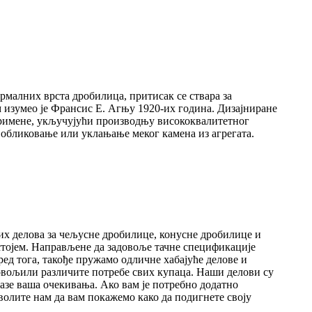
ормалних врста дробилица, притисак се ствара за
 изумео је Франсис Е. Агњу 1920-их година. Дизајниране
 примене, укључујући производњу висококвалитетног
 обликовање или уклањање меког камена из агрегата.
их делова за чељусне дробилице, конусне дробилице и
ојем. Направљене да задовоље тачне спецификације
ед тога, такође пружамо одличне хабајуће делове и
довољили различите потребе свих купаца. Наши делови су
азе ваша очекивања. Ако вам је потребно додатно
олите нам да вам покажемо како да подигнете своју