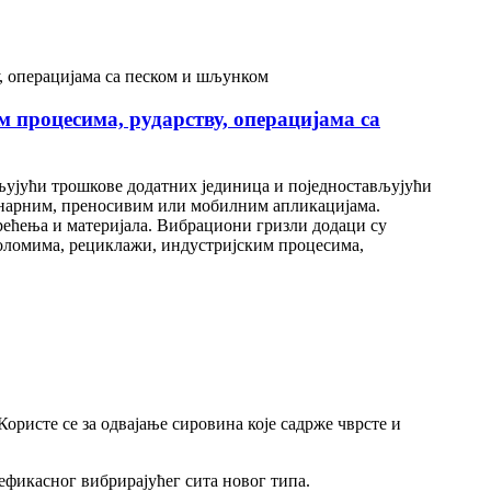
 процесима, рударству, операцијама са
њујући трошкове додатних јединица и поједностављујући
онарним, преносивим или мобилним апликацијама.
ећења и материјала. Вибрациони гризли додаци су
ноломима, рециклажи, индустријским процесима,
ористе се за одвајање сировина које садрже чврсте и
 ефикасног вибрирајућег сита новог типа.