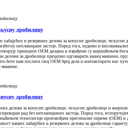
ељусну дробилицу
н хабајућих и резервних делова за конусне дробилице, чељусне
збегну непланиране застоје. Поред тога, нудимо и висококвалит
отворују принципе OEM дизајна и израђени су коришћењем богат
вни делови за дробилице прецизно одговарати вашој машини, п
што ћете нам послати свој OEM број дела и контактирати нас пу
е машине.
онусну дробилицу
вних делова за конусне дробилице, чељусне дробилице и жироск
прекоран рад без непланираних застоја. Поред тога, испоручује
оришћењем технологије произвођача оригиналне опреме (OEM) и 
вост наших хабајућих и резервних делова за дробилице гарантуј