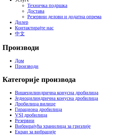
Техничка подршка
Достава
Резервни делови и додатна опрема
Дилер
Контактирајте нас
中文
Производи
Дом
Производи
Категорије производа
Вишецилиндрична конусна дробилица
Једноцилиндрична конусна дробилица
Дробилица вилице
Гирациона дробилица
VSI дробилица
Резервни
Вибрирајућа хранилица за гризлије
Екран за вибрације