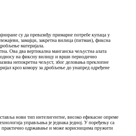
јниране су да превазиђу примарне потребе купаца у
лежајеви, замајци, закретна вилица (питман), фиксна
дробљење материјала.
етна. Ова два вертикална манганска чељустна алата
 у односу на фиксну вилицу и врши периодично
 назива непокретна чељуст, због деловања преклопне
еријал кроз комору за дробљење до унапред одређене
ставља нови тип интелигентне, високо ефикасне опреме
хнологија управљања је једнака једној. У поређењу са
, практично одржавање и може корисницима пружити